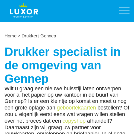
Prijslijst printservice
Producten
Diensten
Home
>
Drukkerij Gennep
Over ons
Drukker specialist in
Contact
de omgeving van
Offerte aanvragen
Gennep
024 355 60 68
Wilt u graag een nieuwe huisstijl laten ontwerpen
voor al het papier op uw kantoor in de buurt van
Gennep? Is er een kleintje op komst en moet u nog
een grote oplage aan
geboortekaarten
bestellen? Of
zou u eigenlijk eerst eens wat vragen willen stellen
over het proces dat een
copyshop
afhandelt?
Daarnaast zijn wij graag uw partner voor
rouwkaarten, enveloppen en briefpapier. In al deze