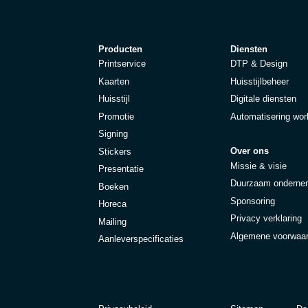
Producten
Diensten
Printservice
DTP & Design
Kaarten
Huisstijlbeheer
Huisstijl
Digitale diensten
Promotie
Automatisering wor
Signing
Over ons
Stickers
Missie & visie
Presentatie
Duurzaam onderne
Boeken
Sponsoring
Horeca
Privacy verklaring
Mailing
Algemene voorwaa
Aanleverspecificaties