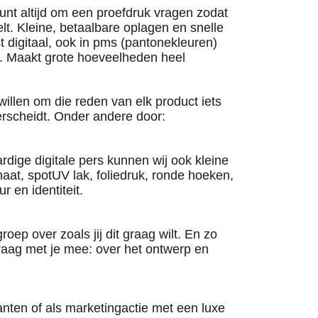
kunt altijd om een proefdruk vragen zodat
elt. Kleine, betaalbare oplagen en snelle
st digitaal, ook in pms (pantonekleuren)
en. Maakt grote hoeveelheden heel
illen om die reden van elk product iets
derscheidt. Onder andere door:
rdige digitale pers kunnen wij ook kleine
naat, spotUV lak, foliedruk, ronde hoeken,
r en identiteit.
roep over zoals jij dit graag wilt. En zo
graag met je mee: over het ontwerp en
anten of als marketingactie met een luxe