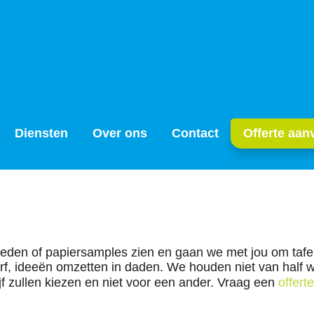
Producten
Diensten
Over ons
Contact
Diensten
Over ons
Contact
Offerte aan
eden of papiersamples zien en gaan we met jou om tafel
durf, ideeën omzetten in daden. We houden niet van half w
 zullen kiezen en niet voor een ander. Vraag een
offerte