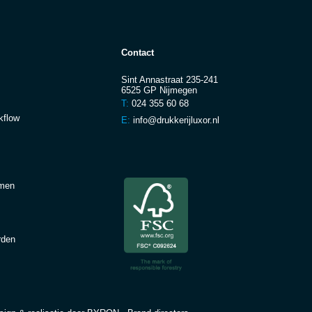
Contact
Sint Annastraat 235-241
6525 GP Nijmegen
T:
024 355 60 68
kflow
E:
info@drukkerijluxor.nl
men
rden