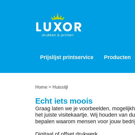
Prijslijst printservice
Prijslijst printservice
Producten
Home
>
Huisstijl
Echt iets moois
Graag laten we je voorbeelden, mogelijkh
het juiste visitekaartje. Wij houden van 
bepalen waarom mensen voor jouw bedrijf
Digitaal of offset drukwerk