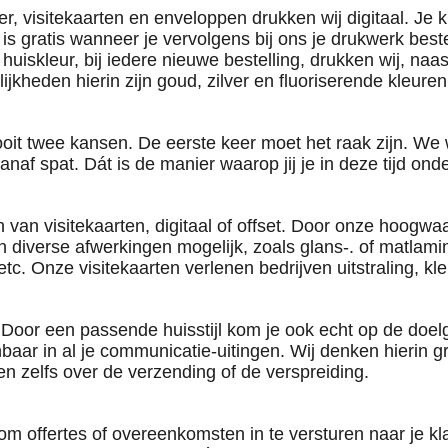
pier, visitekaarten en enveloppen drukken wij
digitaal
. Je 
e is gratis wanneer je vervolgens bij ons je drukwerk best
 huiskleur, bij iedere nieuwe bestelling, drukken wij, naa
jkheden hierin zijn goud, zilver en fluoriserende kleur
oit twee kansen. De eerste keer moet het raak zijn. We w
anaf spat. Dát is de manier waarop jij je in deze tijd on
 van visitekaarten, digitaal of offset. Door onze hoogwaa
jn diverse afwerkingen mogelijk, zoals glans-. of matlami
c. Onze visitekaarten verlenen bedrijven uitstraling, kleu
jf. Door een passende huisstijl kom je ook echt op de doelg
enbaar in al je communicatie-uitingen. Wij denken hierin 
en zelfs over de verzending of de verspreiding.
 om offertes of overeenkomsten in te versturen naar je kl