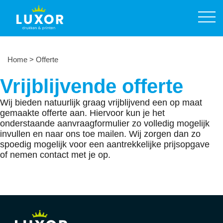
Prijslijst printservice
Producten
Diensten
Home
>
Offerte
Over ons
Vrijblijvende offerte
Contact
Wij bieden natuurlijk graag vrijblijvend een op maat
gemaakte offerte aan. Hiervoor kun je het
Offerte aanvragen
onderstaande aanvraagformulier zo volledig mogelijk
invullen en naar ons toe mailen. Wij zorgen dan zo
024 355 60 68
spoedig mogelijk voor een aantrekkelijke prijsopgave
of nemen contact met je op.