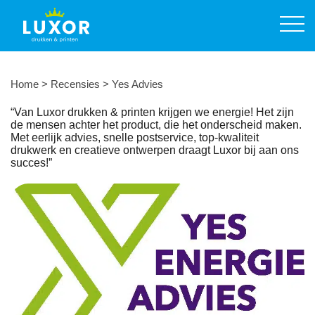
Prijslijst printservice
Producten
Diensten
Home
>
Recensies
>
Yes Advies
Over ons
“Van Luxor drukken & printen krijgen we energie! Het zijn
de mensen achter het product, die het onderscheid maken.
Met eerlijk advies, snelle postservice, top-kwaliteit
Contact
drukwerk en creatieve ontwerpen draagt Luxor bij aan ons
succes!”
Offerte aanvragen
024 355 60 68