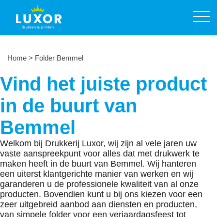
Prijslijst printservice
Producten
Diensten
Home
>
Folder Bemmel
Over ons
Vind het juiste product
Contact
in de buurt van
Offerte aanvragen
Bemmel
024 355 60 68
Welkom bij Drukkerij Luxor, wij zijn al vele jaren uw
vaste aanspreekpunt voor alles dat met drukwerk te
maken heeft in de buurt van Bemmel. Wij hanteren
een uiterst klantgerichte manier van werken en wij
garanderen u de professionele kwaliteit van al onze
producten. Bovendien kunt u bij ons kiezen voor een
zeer uitgebreid aanbod aan diensten en producten,
van simpele folder voor een verjaardagsfeest tot